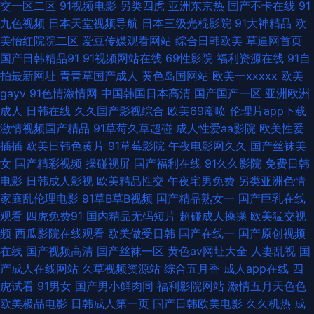
交一区二区
91视频电影
另类四虎
亚洲东京热
国产不卡在线
91
九色视频
日本天堂视频导航
日本三级光棍影院
91大神精品
欧
站 欧美成人超碰 探花熟女 一区二还精品 超碰夜夜 韩日高清论理无码 老熟女
美怡红院院二区
爱豆传媒观看网站
综合日韩欧美
草逼网首页
国产日韩精品91
91视频网站在线
69性影院
福利资源在线
91自
重口HD 日韩97 亚洲精品11区 ts伪娘 国产精品97 久草影片 欧美日韩国产有
拍最新网址
青青草国产成人
黄色岛国网站
欧美一xxxxx
欧美
gayv
91色情激情网
中国韩国日本高清
国产国产一区
亚洲欧洲
线 日韩三级AA在线 91第一福利视频 超碰成人电影 国产乱人一区 久草视频
成人
日韩在线
久久国产影视综合
欧美69潮喷
伦理片app下载
激情视频国产精品
91草莓久草超碰
成人性爱aa影院
欧美性爱
在线资源 深夜探花福利 在线观看污视频 91在线免费视屏 超碰在线人人AV 狼
插插
欧美日韩色黄片
91草莓影院
午夜电影网久久
国产丝袜美
女
国产精彩视频
操碰视屏
国产福利在线
91久久影院
免费日韩
友自拍疯狂 人人肏超碰 午夜成人福利导航 91vv在线 99热色 黑人另类AV 免
电影
日韩成人影视
欧美精品性交
午夜宅男免费
另类亚洲色情
家庭乱伦理电影
91草B草B视频
国产精品熟女一
国产巨乳在线
费看片VT 日韩精品3区2区 亚洲趁人 91国产在线 国产探花91精品 老司机瑟
观看
四虎免费91
国内精品无码短片
超碰成人操操
欧美猛交视
频
西瓜影院在线观看
欧美做受日韩
国产在线一
国产原创视频
瑟导航 日本做爱暖暖 亚洲色图五月激情 99超碰人妻99 豆花在线免费社区 黄
在线
国产视频高清
国产丝袜一区
黄色av网址大全
人妻乱视
国
产成人在线网站
久草视频资源站
综合五月香
成人app在线
四
色免费视频网站 欧美第1色网 午夜福利成人AV 91露脸双飞 www人人肏 国产
虎试看
91男女
国产男小鲜肉同
福利影院网站
激情五月天色色
欧美极品电影
日韩成人第一页
国产日韩欧美电影
久久机热
成