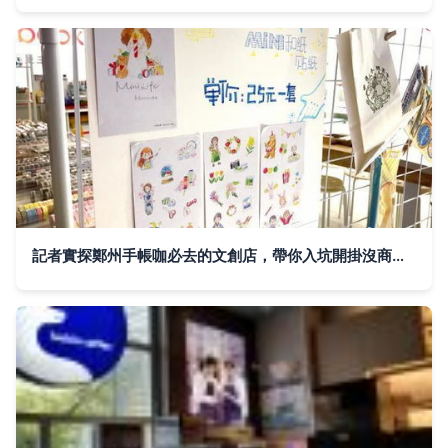
記者實探鄭州手帳咖必去的文創店，帶你入坑開掛沒商量！——創咖寄賣小店里的文藝寶藏