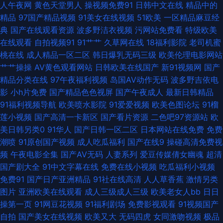
精品自拍93 老司机七区八区 天天干高清 91白丝少妇 av热热 韩国超碰av 美
人午夜网
黄色天堂男人
操视频免费91
日韩中文在线
精品中的
精品
97国产精品视频
91美女在线视频
51欧美
一区精品麻豆经
女瑟瑟网站 天天干网 超碰AV导航 黑人草逼 人人操人乐人 午夜91黄色影院
典
国产在线观看资源
波多野洁衣视频
污网站免费看
特级欧美
在线观看
自拍视频91
91艹艹
久草网在线
18福利影院
老司机蜜
变态另类色站 黑丝小萝莉被后入 天堂少女视频 91露出视频 操泥马影院 精品
桃在线
成人精品一区二区
韩日爆乳无码三级
欧美伦理电影网站
艹艹操操
AV黄色观看网站
日韩欧美在线国产
新91视频网
国产
视频在线观看 欧美孕妇性爱 午夜伦理福利 91網站 大香蕉AV电影 久草97 青
精品分类在线
97午夜福利视频
岛国AV动作无码
波多野吉依电
影
小h片免费
国产精品色色视屏
国产午夜成人
最新日韩精品
青国产区91 午夜剧场东京热 91经典三级 俺去也网 九一网站免费看 日本激情
91福利视频导航
欧美喷水影院
91爱爱视频
欧美色图论坛
91榴
莲小视频
国产高清一卡新区
国产看片资源
二色吧97资源站
欧
综合 午夜影院006 97资源视频总站 国产精品二期 男人的天堂网页 色五月激
美日韩另类0
91华人
国产日韩一区二区
日本网站在线免费
免费
潮喷
91原创国产视频
成人吃瓜福利
国产在线9
操碰高清免费视
情综合网 尤物豆花导航 超碰97最新更新 黄色片网站免费 青青伊人视频 亚洲
频
午夜电影全集
国产AV无码
人妻系列
爱豆传媒倩女幽魂
超清
国产剧大全
91中文字幕在线
免费在线小视频
吃瓜福利小视频
有码av在线 AV在线不卡播放 国产福利导航精 久久资源导航 日韩激情福利
免费91
国产日产亚洲精品
91社在线高清
人人草香蕉
激情另类
图片
亚洲欧美在线观看
成人三级成人三级
欧美老女人bb
日日
伊人影院能玩av 超碰BB 激情一道本 青娱乐av色导航 亚洲肏逼 AV宅配站 国
操第一页
91网豆花视频
91福利剧场
免费影视观看
91视频国产
自拍
国产美女在线视频
欧美又大
无码四虎
女同激吻视频
极品