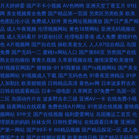
月天婷婷爱
国产不卡小视频
AV色哟哟
亚洲天堂丁香五月
91社
网
美女视频黄全免费
国产精品第一页国
另类区另类欧美
欧美
色图乱伦小说
免费成人软件
黄色网址视频播放
国产日产美产精
品
成人午夜视频
伦理视频网站
黄色18禁网站
亚洲无码视频在
线
成人无码看片
91原创社区
伦理电影香港
成人免费
蜜桃91色
色
A片视频网
国产自在线
操欧美老女人
人人97综合精品
岛国
免费
国产无码一二
蜜桃tv网站入口
国产第66页
另类国产在线
熟女自拍偷拍
青青久视频
久草新视频在线
激情深爱欧美激情
91视频官网国产
狠狠操-91
91我要操
国产ts视频网站
国产美女
视频网站
91视频成人下载
国产无码色色
91香蕉亚洲精品
91伊
人加勒比
欧美狠狠插
日韩精品高清
黄色av网
日本波多野吉衣
日韩在线观看精品
日本一级电影
久草网页
97免费艹
岛国一区
二区
岛国动作片在
波多野吉衣三级
亚洲AV一卡
在线免费小视
频
搞黄网站在线观看
免费色情A片网扯
91资源在线视频
蜜桃视
频网站
91中文
国产在线视频
福利爱爱网址
岛国搬运工首页
伦
理朋友的妈妈
丝袜女同
日韩性爱网址
在线观看日本黄
亚洲国
产第一网站
国产99不卡
66精品视频
国产精品探花一区
成人免
费国产大片
国产在线网址观看
欧美激情日韩
国产精品无码亚洲