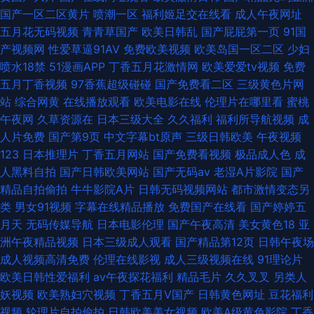
国产一区二区黄片
喷潮一区
福利姬足交在线看
成人午夜网址
五月花无码视频
青青草国产
欧美日韩乱
国产屁屁第一页
91国
产视频网
性爱草逼91AV
免费欧美视频
欧美岛国一区二区
少妇
喷水18禁
51漫画APP
丁香五月花激情网
欧美爱爱tv视频
免费
五月丁香视频
97香蕉超级碰碰
国产免费看二区
三级黄色片网
站
综合网黄
在线播放观看
欧美电影在线
伦理片在哪里看
蜜桃
午夜网
久草资源在
日本三级大全
久久福利
福利所导航视频
成
人片免费
国产第9页
中文字幕bt原声
三级日韩欧美
午夜视频
123
日本推理片
丁香五月网站
国产免费看视频
极品成人色
成
人黑料自拍
国产日韩欧美网站
国产无码av
老湿A片影院
国产
精品自拍偷拍
牛牛影院A片
日韩无码视频网站
都市激情变态另
类
男女91视频
字幕在线精品播放
免费国产在线看
国产婷婷五
月天
无码传媒导航
日本电影伦理
国产午夜高清
美女黄色18
亚
洲午夜精品视频
日本三级成人观看
国产精品第12页
日韩午夜场
成人视频高清免费
伦理在线影视
成人三级视频在线
91理论片
欧美日韩性爱福利
av午夜探花福利
精品毛片
久久叉叉
另类人
妖视频
欧美熟妇穴视频
丁香五月V国产
日韩黄色网址
豆花福利
视频
轮理片自拍偷拍
日韩欧美美女视频
欧美A级黄色影院
丁香