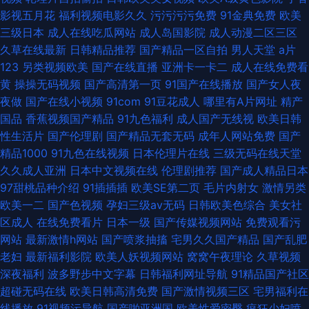
影视五月花
福利视频电影久久
污污污污免费
91金典免费
欧美
三级日本
成人在线吃瓜网站
成人岛国影院
成人动漫二区三区
久草在线最新
日韩精品推荐
国产精品一区自拍
男人天堂
a片
123
另类视频欧美
国产在线直播
亚洲卡一卡二
成人在线免费看
黄
操操无码视频
国产高清第一页
91国产在线播放
国产女人夜
夜做
国产在线小视频
91com
91豆花成人
哪里有A片网址
精产
国品
香蕉视频国产精品
91九色福利
成人国产无线视
欧美日韩
性生活片
国产伦理剧
国产精品无套无码
成年人网站免费
国产
精品1000
91九色在线视频
日本伦理片在线
三级无码在线天堂
久久成人亚洲
日本中文视频在线
伦理剧推荐
国产成人精品日本
97甜桃品种介绍
91插插插
欧美SE第二页
毛片内射女
激情另类
欧美一二
国产色视频
孕妇三级av无码
日韩欧美色综合
美女社
区成人
在线免费看片
日本一级
国产传媒视频网站
免费观看污
网站
最新激情h网站
国产喷浆抽搐
宅男久久国产精品
国产乱肥
老妇
最新福利影院
欧美人妖视频网站
窝窝午夜理论
久草视频
深夜福利
波多野步中文字幕
日韩福利网址导航
91精品国产社区
超碰无码在线
欧美日韩高清免费
国产激情视频三区
宅男福利在
线播放
91视频污导航
国产啪亚洲国
欧美性爱密臀
疯狂少妇喷