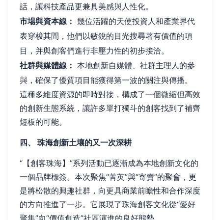
話，讓科技產品更兼具美感與人性化。
市場與資本線：
幾位活躍的天使投資人和產業界代
表穿梭其間，他們以敏銳的目光搜尋著有價值的項
目，并與創客們進行非壓力性的初步接洽。
社群與媒體線：
本地創新自媒體、社群主理人的參
與，確保了優質項目能獲得第一波的關注與傳播。
這種多維度資源的即時對接，構成了一個微縮但高效
的創新生態系統，讓許多單打獨斗的創客找到了補齊
短板的可能。
四、 珠海創新土壤的又一次深耕
“【創客珠海】”系列活動已逐漸成為本地創新文化的
一個品牌標簽。本次聚焦“菁英”與“寄賣”的聚會，更
是將松散的興趣社群，向更具商業前瞻性和合作深度
的方向推進了一步。它展現了珠海創客文化從“愛好
聚集”向“價值創造”社區演進的良好態勢。