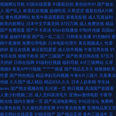
国产 日韩男女艹 91蜜桃播 激情有码天堂 伪娘白丝内射 99超碰色色 韩日无
视频网址导航
91国在线观看
91最新自拍
黄色软件91
国产操女
人
国产乱人
欧美乱欲视频
超碰吃瓜
久草涩涩
最新在线A片网
码av 日韩国产久久 91视频家庭 国产喷水 人妻人操 91夫妻交换 东方av四虎
址
黄色视屏网站
欧美午夜寂寞影院
新视觉影视
成人写真福利
欧美内射网址
日本中文字幕无码
97日穴网
成人免费在线
精品
男人女人成人超碰 91后入jk 91传媒视频 免费看三级AV片 一本道成人在线 超
国产免费观看
国产不卡高清
91av在线播放
91制作传媒
岛国av
资源
超碰91资源
国产乱一乱二乱三
日韩美女直播
91尤物69
蜜
碰91免费在线 老司机人人超碰
桃午夜激情
免费伦理电影
日本电影伦理片
黄瓜视频成人
性爱
婷婷
爱豆在线看
麻豆影院爱爱
成人软件视频
午夜宅男在线
91
专区在线
狠狠干欧美
国产三级国产
国产欧美日韩在线
97五月
天婷婷
日韩在线网
91福利社视频
福利导航
A片三级网站
久草
视频8
香蕉APP污视频
艹艹艹插逼
国产精品五月天
狠狠操欧美
性爱
国产绝色精品
精品孕妇无码视频
午夜A片三级片
天美果冻
传媒
久久国产成人精品
精品93久久久
日本人妖射精
学生妹
avav
国产熟女视频在线
乱伦第一页
韩日视频
高清国产剧观看
人妻少妇视频二区
成人无码高清毛片
亚洲av激情电影
午夜导
航在线
国内主播第一页
国产高清电影网址
91社区论坛
免费网
站黄色在线
久久偷拍高清亚洲
91午夜在线免费
亚洲精品第五页
麻豆网站在线观看
91精选国产
国产精品亚洲
黄色三级成年
五