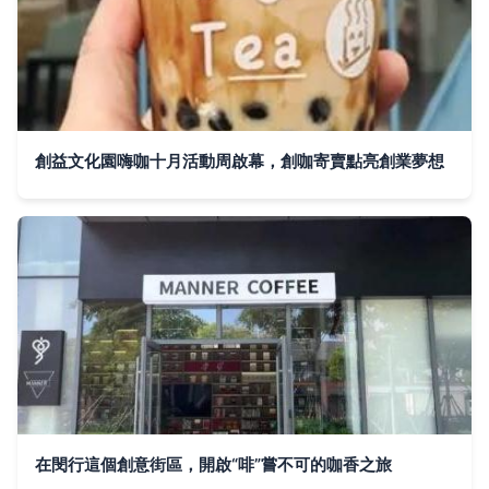
創益文化園嗨咖十月活動周啟幕，創咖寄賣點亮創業夢想
在閔行這個創意街區，開啟“啡”嘗不可的咖香之旅