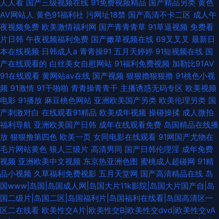
人人看
国产三级视频在线
91免费视频精品
国产精品另类
黄色
AV网站人
黄色91福利社
污网址18禁
国产高清不卡二区
成人午
夜视频免费
欧美激情福利网
国产青青青草
91草逼视频
免费看
片日韩
午夜视频福利免费
国产嫩草视频在线
69叉叉叉
最新日
本在线视频
日韩成人a
青青操91
五月天婷婷
91短视频在线
国
产在线观看的
白丝美女自慰网站
91福利免费视频
加勒比91AV
91在线观看
黄网站av在线
国产视频
狠狠擼狠狠擼
91桃色小视
频
91激情
91干啪啪
青青操青青干
主播诱惑无码专区
欧美视频
电影
91播放
麻豆桃色网站
亚洲欧美国产另类
欧美伦理另类
国
产刺激对白
在线观看91精品
欧美成年视频
操碰操揉
成人微拍
福利导航
亚洲欧美国产日韩
成年在线观看免费
岛国精品在线播
放
狠狠撸第四色
欧美一页
女同电影在线观看
91网国产尤物在
毛片网站黄色
狼人三级片
高清男同
国产日韩伦理淫
成年免费
视频
亚洲欧美中文视频
东京热亚洲色图
蜜桃成人超碰网
91精
品小视频
久草福利免费视影
五月天堂网
国产高清精品在线
岛
国www|岛国|岛国成人网|岛国大片11k影院|岛国大片国产自|岛
国二级片|岛国二区|岛国福利片|岛国福利在线看|岛国高清区一
区二在线看
欧美性交A片|欧美性交B|欧美性交dvd|欧美性交vA