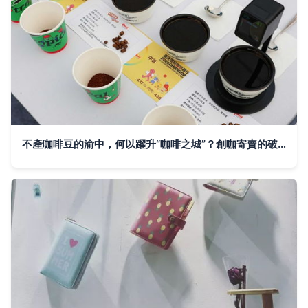
不產咖啡豆的渝中，何以躍升“咖啡之城”？創咖寄賣的破圈之道