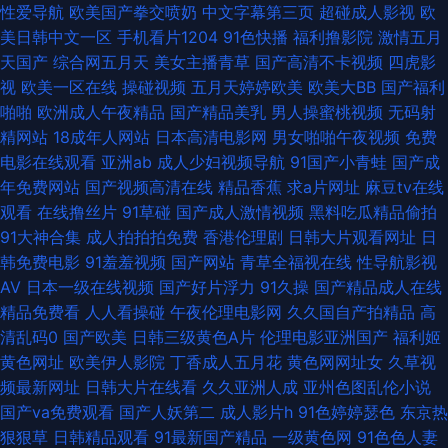
产福利导航第 女同性恋视频 伪娘AV天堂 91老司机精品 超碰人人98色 老司
性爱导航
欧美国产拳交喷奶
中文字幕第三页
超碰成人影视
欧
美日韩中文一区
手机看片1204
91色快播
福利撸影院
激情五月
机精品网站 天天肏天天干 91久久海角 东方欧美色图 欧美色图小va 午夜1区2
天国产
综合网五月天
美女主播青草
国产高清不卡视频
四虎影
视
欧美一区在线
操碰视频
五月天婷婷欧美
欧美大BB
国产福利
区 91视频日本 成人音影 久久97影院 人人妻超碰 亚洲综合小说网 aV中亚 海
啪啪
欧洲成人午夜精品
国产精品美乳
男人操蜜桃视频
无码射
精网站
18成年人网站
日本高清电影网
男女啪啪午夜视频
免费
角国产精品 精東视频 3级A毛片 变态另类网站 韩国av啪啪 欧美色图A片 午
电影在线观看
亚洲ab
成人少妇视频导航
91国产小青蛙
国产成
年免费网站
国产视频高清在线
精品香蕉
求a片网址
麻豆tv在线
夜影院307 91亚洲做爱视频 黑人性爱A片 欧美专区精品色 亚洲成人午夜天
观看
在线撸丝片
91草碰
国产成人激情视频
黑料吃瓜精品偷拍
91大神合集
成人拍拍拍免费
香港伦理剧
日韩大片观看网址
日
堂 avav综合免费 老熟女自慰91 色爺爺网站视频 91深夜福利视频 丰满人妻
韩免费电影
91羞羞视频
国产网站
青草全福视在线
性导航影视
AV
日本一级在线视频
国产好片浮力
91久操
国产精品成人在线
中出网址 欧美福利视频 亚洲另类三级 www日韩免费 韩国专区第一夜 日本
精品免费看
人人看操碰
午夜伦理电影网
久久国自产拍精品
高
清乱码0
国产欧美
日韩三级黄色A片
伦理电影亚洲国产
福利姬
性交 91大神看片 成人操碰视频 九一精品久久 日韩97在线 伊人网97 超碰在
黄色网址
欧美伊人影院
丁香成人五月花
黄色网网址女
久草视
频最新网址
日韩大片在线看
久久亚洲人成
亚州色图乱伦小说
线公开免费 久久老湿 三级三级AV导航 91视频免费看 国产精诚精品 男人女人
国产va免费观看
国产人妖第二
成人影片h
91色婷婷瑟色
东京热
狠狠草
日韩精品观看
91最新国产精品
一级黄色网
91色色人妻