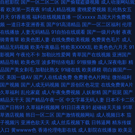
自慰影院
国产一区二区二区
国产偷窥盗摄视频
成人动漫网站观
看
欧美第一页夜夜
91成人精品视频
蜜桃爱爱视频
乱伦熟女五
日韩永久 草草影院限制 国产91果冻视频 韩日专区 午夜福利98 91国产精品
月天
91香蕉视
福利在线视频直播
一区xxxxx
岛国大片免费视
频
一道日本亚洲香蕉
国产91高清精品
国产一区二区福利
伦理
91尤物视频 豆花91熟女自拍 久久青草影院 综合色情 99热都是精品 岛国免费
在线播放
人妻无码精品
91自拍在线观看
国产一级片内射
夜夜
骑青青草
欧美色图人妻
在线免费欧美视频
免费黄色毛片
成人
在线观看 久草麻豆 青青草社区 av撸撸com 岛国大片在线观看 国产日韩成人
精品无码视频
欧美午夜极品
性欧美ⅩⅩⅩⅩ乱
欧美色色六月天
91
影视网
午夜伦不卡
加勒比性爱网
青草国产在线视频
亚洲国产
日韩欧美岛国 一级片人妖 wwwwww尤物 大香蕉少妇 韩日性爱网站 欧美成
精品导航
欧美色淫
波多野结依电影
91狠狠撸
成人深夜电影
精
品国产美女剃毛
加勒比熟女
91碰在线
欧美裸模
萌白酱国产一
人福利社 日本女抠逼 亚洲五月花社区 91精品视频在线 国产传媒中文字幕 美
区
美国一级AV
国产人在线成免费
免费黄色A片网址
微拍福利
国产视频
国产人成无码视频
国产原创区色花堂
在线免费黄A片
女视频1区 天堂91网 在线成人欧美 成人剧场 激情片在線 欧美另类天堂 午夜
久草福利
乱伦家庭
成人午夜免费视频
人妖射精
国产屁屁
国产
精品天干天
国产精品午夜一区
中文字幕无码人妻
日本不卡二区
诱惑网站 91蜜桃播 97在线视频亚洲 成人视频伊人 91视频游艇 国产探花91
国产日韩91
久草福利视频网
91日日夜夜91
超碰碰天天操
91草
草酒店视频
韩日一区二区
国产激情视频网站
成人视频日本
茄
精品 免费人人妻导航 色呦呦中文字幕 九一成人 午夜成人 97资超碰在线 福
子视频污
亚洲色欲天天
成人丝瓜视频下载
日韩逼网
精东传媒
入口
黄wwww色
香港伦理电影在线
成人影院在线播放
欧美足
利AV在线导航 老司机性AV 色图综合网 91视频色中色 成人久草 黄色欧美网