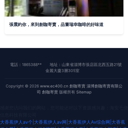
張震約你，來到創咖寄賣，品嘗瑞幸咖啡的好味道
電話：1865388**
地址：山東省淄博市張店區北西五路21號
金麗大廈3層305室
Copyright © 2026
www.ec400.cn
創咖寄賣
淄博創咖寄賣有限公
司
創咖寄賣
版權所有
Sitemap
感谢您访问我们的网站，您可能还对以下资源感兴趣：海安乇侥
信息科技有限公司
大香蕉伊人av个|大香蕉伊人av网|大香蕉伊人Av综合网|大香蕉