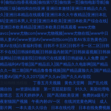
卡|偷拍白拍香蕉视频|偷拍第17页|偷拍第一页|偷拍电影导航|偷
拍国三级|偷拍和自拍亚洲
亚洲日本激情|亚洲日本精品久久久
久|亚洲日本精品在线观看|亚洲日本久久午夜精品|亚洲日本乱
码|亚洲日本男人天堂|亚洲日本欧美|亚洲日本欧美产综合在线|
亚洲日本欧美精品|亚洲日本欧美日韩高观看
www尤物
avcc|www尤物com|www尤物视频|www尤物在线|www中日
韩人妻AV|www资源AV|www自拍com|白浆AV东京热黄色|白
浆AV在线|白浆福利导航
日韩不卡五区|日韩不卡一区二区|日韩
不卡在线|日韩操B视频|日韩操逼内射国产|日韩操逼视频|日韩操
逼网站|日韩逼影院|日韩插穴在线观看|日韩超碰人人免费
国产
精品福利AV导航|国产精品后入|国产精品久久电影网|国产精品
久久一期二期|国产精品鲁鲁鲁视频|国产精品露脸久久|国产精品
性爱AV|国产久久2017|国产久久av|国产久久AV影院
主站蜘蛛池模板：
丁香五月天视频
|
黄色天堂网
|
国产乱伦视
频自拍
|
av资源站最新
|
第一页屁屁影院
|
91久久
|
美国伦理电
影禁忌
|
五月天婷婷伊人
|
国产高清欧美亚洲
|
免费的a级毛片
|
夜射猫国产视频
|
午夜内射dV一区
|
在线浏览黄色网址
|
成人
影片网
|
一本久道久久综合
|
日本在线伦理
|
日本在线免费视频