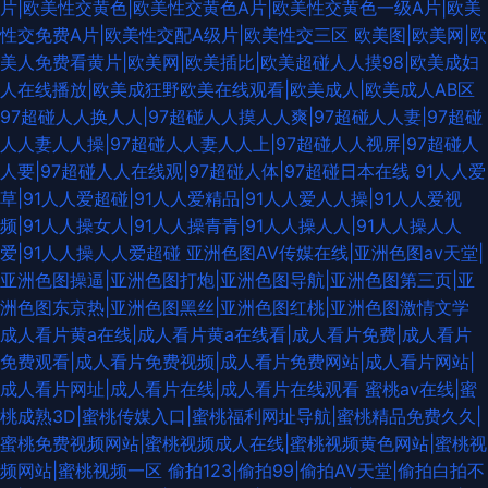
片|欧美性交黄色|欧美性交黄色A片|欧美性交黄色一级A片|欧美
性交免费A片|欧美性交配A级片|欧美性交三区
欧美图|欧美网|欧
美人免费看黄片|欧美网|欧美插比|欧美超碰人人摸98|欧美成妇
人在线播放|欧美成狂野欧美在线观看|欧美成人|欧美成人AB区
97超碰人人换人人|97超碰人人摸人人爽|97超碰人人妻|97超碰
人人妻人人操|97超碰人人妻人人上|97超碰人人视屏|97超碰人
人要|97超碰人人在线观|97超碰人体|97超碰日本在线
91人人爱
草|91人人爱超碰|91人人爱精品|91人人爱人人操|91人人爱视
频|91人人操女人|91人人操青青|91人人操人人|91人人操人人
爱|91人人操人人爱超碰
亚洲色图AV传媒在线|亚洲色图av天堂|
亚洲色图操逼|亚洲色图打炮|亚洲色图导航|亚洲色图第三页|亚
洲色图东京热|亚洲色图黑丝|亚洲色图红桃|亚洲色图激情文学
成人看片黄a在线|成人看片黄a在线看|成人看片免费|成人看片
免费观看|成人看片免费视频|成人看片免费网站|成人看片网站|
成人看片网址|成人看片在线|成人看片在线观看
蜜桃av在线|蜜
桃成熟3D|蜜桃传媒入口|蜜桃福利网址导航|蜜桃精品免费久久|
蜜桃免费视频网站|蜜桃视频成人在线|蜜桃视频黄色网站|蜜桃视
频网站|蜜桃视频一区
偷拍123|偷拍99|偷拍AV天堂|偷拍白拍不