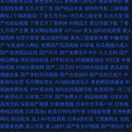
本日韩欧美在线
黄色资料入口
黄色网三级毛片
最新黄色av
麻
豆影院免费
五月天堂丁香
国产精品水多
福利所导航
三级视频
网站J
51福利影院
丁香五月天av
18日本三级全黄
乱伦天堂
国
产在线短视频
丁香五月丁香婷婷
91精品又
爱豆传媒下载
丁香
九月国产主播
美女网站视频黄
A片com
美女福利在线观看
狼人
激情网
伦理片香港
极品福利导航
黄色三级最新免费
91嫩草国
产
午夜成年人网站
免费国产高清视频
91草莓
丝瓜视频污成人
国产亚洲视品在线
国产玖玖
国产免费毛不卡片
久久无码
国产
精品网络
孕妇无码在线
91手机论坛
91视频新地址
91日逼
午夜
啪视频
91啪水蜜桃网
国产二区无码
91日韩在线观看
西瓜影院
视频全集
国产孕妇无码视频
国产在线福利
国产在线日皮片
午
夜神马伦理
毛片网站美女
AV福利激情毛片
黄色网在线播放
91
视频免费在线
91午夜在线
福利在线视频导航
欧美喷潮一区二区
午夜理论片
日本第二片区
国产免费大片
精品呦视频
日本乱伦
高清无码
深夜国产视频
91刺激视频
日本中文字幕一区
日韩免
费精品视频
日本高清v
欧美日韩伦理午夜
91碰超免费
亚洲色图
网站
精品欧美
成人AV在线观看
日本a级在线
干露脸熟女
在线
观看黄色网
成人抖音
爰上碰91
国产美女91视频
国产情侣片
97