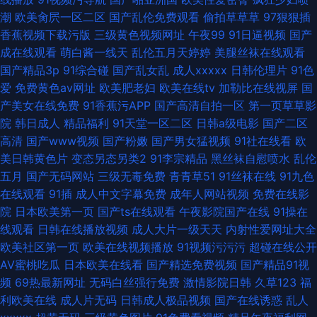
潮
欧美肏屄一区二区
国产乱伦免费观看
偷拍草草草
97狠狠插
香蕉视频下载污版
三级黄色视频网址
午夜99
91日逼视频
国产
成在线观看
萌白酱一线天
乱伦五月天婷婷
美腿丝袜在线观看
国产精品3p
91综合碰
国产乱女乱
成人xxxxx
日韩伦理片
91色
爱
免费黄色av网址
欧美肥老妇
欧美在线tv
加勒比在线视屏
国
产美女在线免费
91香蕉污APP
国产高清自拍一区
第一页草草影
院
韩日成人
精品福利
91天堂一区二区
日韩a级电影
国产二区
高清
国产www视频
国产粉嫩
国产男女猛视频
91社在线看
欧
美日韩黄色片
变态另态另类2
91李宗精品
黑丝袜自慰喷水
乱伦
五月
国产无码网站
三级无毒免费
青青草51
91丝袜在线
91九色
在线观看
91插
成人中文字幕免费
成年人网站视频
免费在线影
院
日本欧美第一页
国产ts在线观看
午夜影院国产在线
91操在
线观看
日韩在线播放视频
成人大片一级天天
内射性爱网址大全
欧美社区第一页
欧美在线视频播放
91视频污污污
超碰在线公开
AV蜜桃吃瓜
日本欧美在线看
国产精选免费视频
国产精品91视
频
69热最新网址
无码白丝强行免费
激情影院日韩
久草123
福
利欧美在线
成人片无码
日韩成人极品视频
国产在线诱惑
乱人