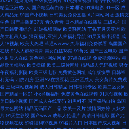
xxxxx
超黄无码
三级黄色图片
91免费看视频
精品午夜福利网
精品亚洲成a人
国产精品萌白酱
日本理论
91操电影
91一区
成
人精品无
91国产小视频
日韩美女免费直播
A片网站网址
激情文
学色
国产主播第37页
青久青青
日本精品在线播放
三级A片
国
产日韩亚洲综合
91短视频网站
欧美骚网站
丁香五月天亚洲
欧
美大粗吊人妖
深夜福利亚洲
人兽福利导航
91叉叉操小骚逼
成
人18视频
欧美大鸡吧
草逼wwww
久草福利免费试看
岛国国产
在线
91人人超碰青青
美女白丝18禁
91肏比
国产三区电影
国产
内射后入在线
黄色网址网站网址
97超在线视
免费视频网站
精
品欧美精品v
欧美操碰
欧美二级片网址
精品成人无码视频
男女
午夜福利影院
欧美三级电影
免费黄色网址
成年版快手
日韩福
利无码
四虎四房
亚洲AV在线豆花
亚洲区成人
美女黄片免费观
看
三级网站视频网
成人日韩精品
日韩福利专区
欧美二区女同
国产精品一区91
小x导航福利
免费黄色在线视频
91原创视频
欧
美日韩小视频
国产成人在线无码
91黑料不
国产极品自拍
岛国
最大色网站
精品无码国产二品
欧美一及片
激情网婷婷
人妖大
片
91天堂影视
国产www
成年人伦理片
高清日韩电影
国产尤
物视频在线
超碰福利97视屏
91看片入口
日本国产成人视频
日