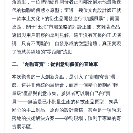
角落里，一位智能硬件開發者正向鄰座展示他最新迭
代的物聯網傳感器原型；窗邊，幾位文創設計師正就
一款本土文化IP的衍生品開發進行“頭腦風暴”；而圓
桌區，關于“出海”市場策略的討論正酣，夾雜著產品
邏輯與用戶洞察的犀利見解。這里沒有冗長的正式演
講，只有不間斷的、自發形成的微型論壇，真正實現
了智慧與經驗的“零距離”流動。
二、 “創咖寄賣”：從創意到價值的直通車
本次聚會的一大創新亮點，是引入了“創咖寄賣”環
節。這并非傳統的展銷會，而是一個精心策劃的“輕
量級”產品與創意市集。參與者可以將自己的“寶
貝”——無論是已小批量生產的科技產品原型、獨具
匠心的手工制品、原創的設計圖稿、甚至是一項尚未
落地的技術解決方案——帶到現場，陳列于專屬的寄
賣展示區。