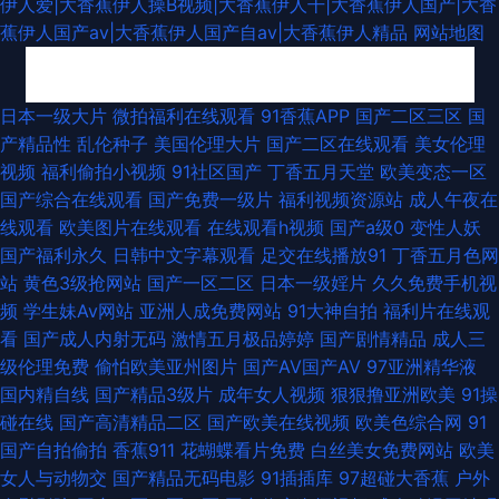
伊人爱|大香蕉伊人操B视频|大香蕉伊人干|大香蕉伊人国产|大香
蕉伊人国产av|大香蕉伊人国产自av|大香蕉伊人精品
网站地图
91模特磁力 久久草福利在线 97肏屄 国产精品成人无 久久草国产 蜜芽9啪啪
日本一级大片
微拍福利在线观看
91香蕉APP
国产二区三区
国
产精品性
乱伦种子
美国伦理大片
国产二区在线观看
美女伦理
视频 日本无码电源 午夜影院福利社 91豆花在线 久久草福利 欧美日A片 午夜
视频
福利偷拍小视频
91社区国产
丁香五月天堂
欧美变态一区
国产综合在线观看
国产免费一级片
福利视频资源站
成人午夜在
福利国产区 91网站在线播放 国产精品成人网站 老湿A片 五月激情图片 超碰
线观看
欧美图片在线观看
在线观看h视频
国产a级0
变性人妖
国产福利永久
日韩中文字幕观看
足交在线播放91
丁香五月色网
久在线天天做 久草福利资源网 久久97影院 影音先锋欧美专区 波多野结衣色
站
黄色3级抢网站
国产一区二区
日本一级婬片
久久免费手机视
频
学生妹Av网站
亚洲人成免费网站
91大神自拍
福利片在线观
情片 国产在线啪在线啪 欧美成人网页 婷婷五月天无码 91海角原创 av在线撸
看
国产成人内射无码
激情五月极品婷婷
国产剧情精品
成人三
级伦理免费
偷怕欧美亚州图片
国产AV国产AV
97亚洲精华液
撸 男人天堂资源网 无码人妻五五 草莓视频在线播放 欧美美色日韩 91性生活
国内精自线
国产精品3级片
成年女人视频
狠狠撸亚洲欧美
91操
碰在线
国产高清精品二区
国产欧美在线视频
欧美色综合网
91
短片 超碰五月天 国内九九亚 蜜桃成熟网站 97草逼视频 久久人妻在线观看
国产自拍偷拍
香蕉911
花蝴蝶看片免费
白丝美女免费网站
欧美
女人与动物交
国产精品无码电影
91插插库
97超碰大香蕉
户外
青娱乐豆花视频 熟女后入 先锋影院性爱按摩 欧美黄a 偷拍电影 综合色网 91