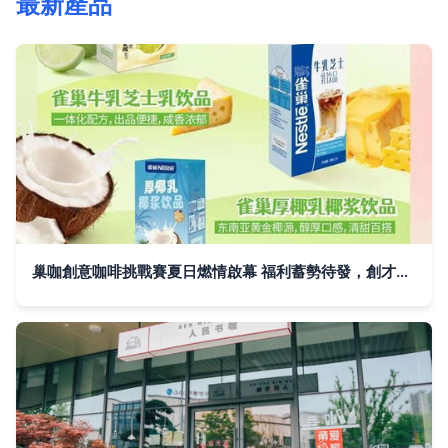
最新產品
巢咖創意咖啡挑戰賽夏日燃情啟幕 福利蓄勢待發，創才與你同行