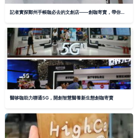
記者實探鄭州手帳咖必去的文創店——創咖寄賣，帶你入坑開掛沒商量
醫哆咖助力聯通5G，開創智慧醫養新生態創咖寄賣